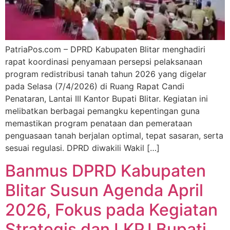
PatriaPos.com – DPRD Kabupaten Blitar menghadiri
rapat koordinasi penyamaan persepsi pelaksanaan
program redistribusi tanah tahun 2026 yang digelar
pada Selasa (7/4/2026) di Ruang Rapat Candi
Penataran, Lantai III Kantor Bupati Blitar. Kegiatan ini
melibatkan berbagai pemangku kepentingan guna
memastikan program penataan dan pemerataan
penguasaan tanah berjalan optimal, tepat sasaran, serta
sesuai regulasi. DPRD diwakili Wakil […]
Banmus DPRD Kabupaten
Blitar Susun Agenda April
2026, Fokus pada Kegiatan
Strategis dan LKPJ Bupati