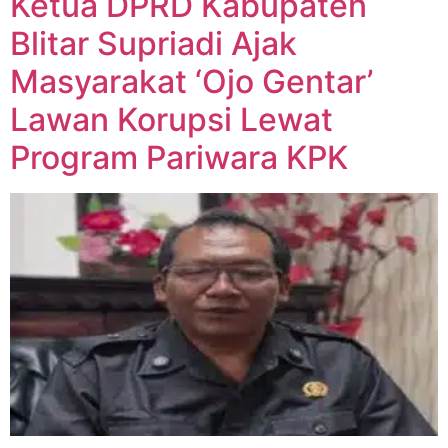
Ketua DPRD Kabupaten
Blitar Supriadi Ajak
Masyarakat ‘Ojo Gentar’
Lawan Korupsi Lewat
Program Pariwara KPK