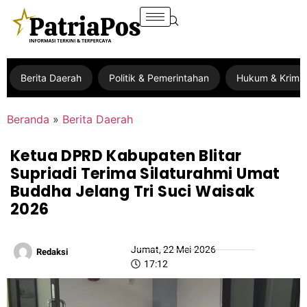
Berita Daerah
Politik & Pemerintahan
Hukum & Krimin
Beranda
»
Berita Daerah
Ketua DPRD Kabupaten Blitar
Supriadi Terima Silaturahmi Umat
Buddha Jelang Tri Suci Waisak
2026
Jumat, 22 Mei 2026
Redaksi
17:12