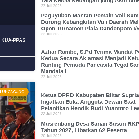
Tata Kelola Keuangan yang Akuntabe
23 Juli 2026
Paguyuban Mantan Pemain Voli Sum
Dorong Kebangkitan Voli Daerah Mel
Open Turnamen Piala Dandenpom I/
22 Juli 2026
a, KUA-PPAS
Azhar Rambe, S.Pd Terima Mandat P
Kedua Secara Aklamasi Menjadi Ket
Ranting Pemuda Pancasila Tegal Sar
Mandala I
22 Juli 2026
TULUNGAGUNG
Ketua DPRD Kabupaten Blitar Supria
Ingatkan Etika Anggota Dewan Saat
Pelantikan Hendik Budi Yuantoro L
22 Juli 2026
Musrenbang Desa Sanan Susun RKP
Tahun 2027, Libatkan 62 Peserta
20 Juli 2026