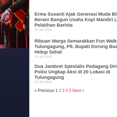
Erma Susanti Ajak Generasi Muda Bli
Berani Bangun Usaha Kopi Mandiri 
Pelatihan Barista
19 Juli 2026
Ribuan Warga Semarakkan Fun Wal
Tulungagung, Plt. Bupati Dorong Bu
Hidup Sehat
19 Juli 2026
Dua Jambret Spesialis Pedagang Dir
Polisi Ungkap Aksi di 20 Lokasi di
Tulungagung
18 Juli 2026
« Previous
1
2
3
4
5
Next »