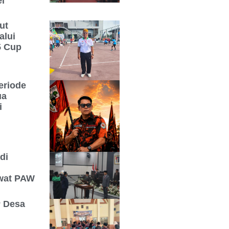
l
ut
alui
5 Cup
eriode
ua
i
di
ewat PAW
 Desa