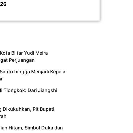
026
Kapolre
Kota Blitar Yudi Meira
gat Perjuangan
 Santri hingga Menjadi Kepala
ar
i Tiongkok: Dari Jiangshi
Dikukuhkan, Plt Bupati
rah
ian Hitam, Simbol Duka dan