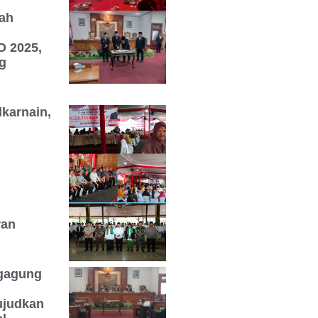
ah
i
 2025,
g
karnain,
ran
gagung
ujudkan