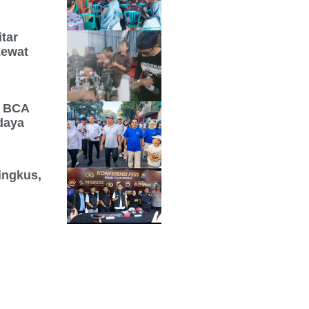
tar
Lewat
k BCA
daya
ingkus,