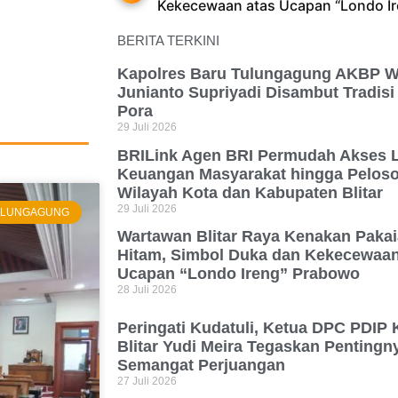
Kekecewaan atas Ucapan “Londo I
BERITA TERKINI
Kapolres Baru Tulungagung AKBP W
Junianto Supriyadi Disambut Tradis
Pora
29 Juli 2026
BRILink Agen BRI Permudah Akses 
.
Keuangan Masyarakat hingga Peloso
Wilayah Kota dan Kabupaten Blitar
29 Juli 2026
TULUNGAGUNG
PESAN
SEKARANG
Wartawan Blitar Raya Kenakan Paka
Hitam, Simbol Duka dan Kekecewaan
Ucapan “Londo Ireng” Prabowo
28 Juli 2026
Peringati Kudatuli, Ketua DPC PDIP 
Blitar Yudi Meira Tegaskan Pentingn
Semangat Perjuangan
27 Juli 2026