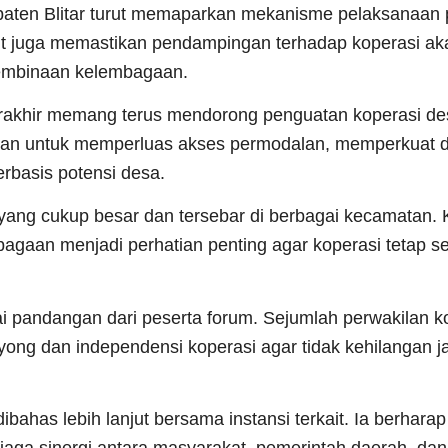
paten Blitar turut memaparkan mekanisme pelaksanaan
ut juga memastikan pendampingan terhadap koperasi ak
 pembinaan kelembagaan.
 terakhir memang terus mendorong penguatan koperasi d
kan untuk memperluas akses permodalan, memperkuat di
basis potensi desa.
f yang cukup besar dan tersebar di berbagai kecamatan. K
agaan menjadi perhatian penting agar koperasi tetap s
 pandangan dari peserta forum. Sejumlah perwakilan k
g dan independensi koperasi agar tidak kehilangan jati
ibahas lebih lanjut bersama instansi terkait. Ia berhara