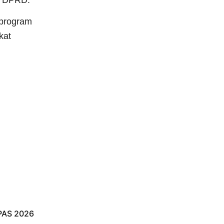
an DPRD.
 program
kat
PAS 2026