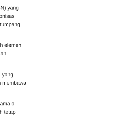
SN) yang
onisasi
n tumpang
uh elemen
dan
i yang
dan membawa
tama di
h tetap