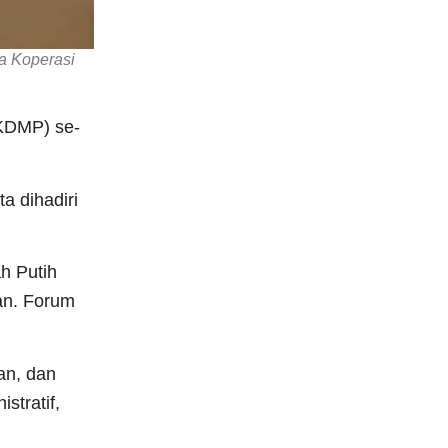
a Koperasi
(KDMP) se-
a dihadiri
h Putih
han. Forum
an, dan
stratif,