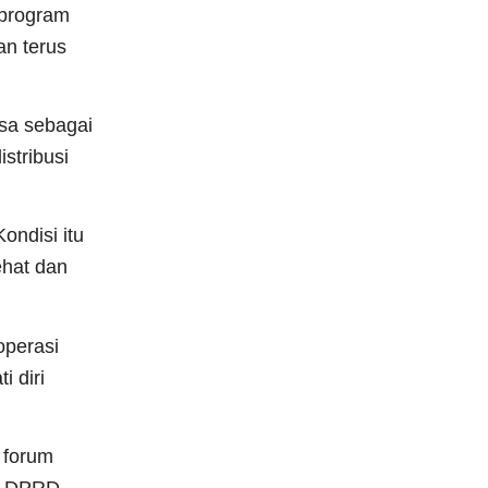
 program
an terus
esa sebagai
stribusi
ondisi itu
ehat dan
operasi
 diri
p forum