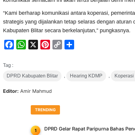
komunikasi semacam ini akan terus berjalan demi men
“Kami berharap komunikasi antara koperasi, pemerinta
strategis yang dijalankan tetap selaras dengan atu
Kabupaten Blitar secara berkelanjutan,” pungkasnya.
Facebook
WhatsApp
X
Pinterest
Copy
Share
Link
Tag :
DPRD Kabupaten Blitar
,
Hearing KDMP
,
Koperasi
Editor:
Amir Mahmud
TRENDING
DPRD Gelar Rapat Paripurna Bahas Pe