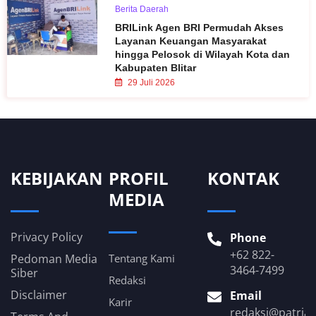
Berita Daerah
BRILink Agen BRI Permudah Akses
Layanan Keuangan Masyarakat
hingga Pelosok di Wilayah Kota dan
Kabupaten Blitar
29 Juli 2026
KEBIJAKAN
PROFIL
KONTAK
MEDIA
Privacy Policy
Phone
+62 822-
Pedoman Media
Tentang Kami
3464-7499
Siber
Redaksi
Disclaimer
Email
Karir
redaksi@patria