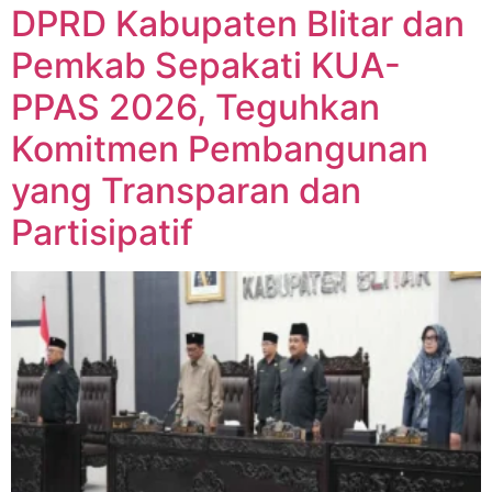
DPRD Kabupaten Blitar dan
Pemkab Sepakati KUA-
PPAS 2026, Teguhkan
Komitmen Pembangunan
yang Transparan dan
Partisipatif