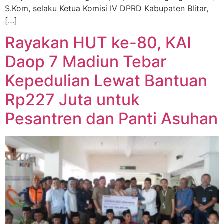
S.Kom, selaku Ketua Komisi IV DPRD Kabupaten Blitar,
[…]
Rayakan HUT ke-80, KAI
Daop 7 Madiun Tebar
Kepedulian Lewat Bantuan
Rp227 Juta untuk
Pesantren dan Panti Asuhan