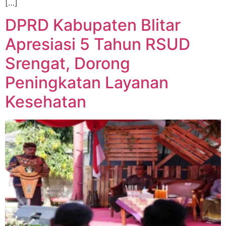
[…]
DPRD Kabupaten Blitar
Apresiasi 5 Tahun RSUD
Srengat, Dorong
Peningkatan Layanan
Kesehatan