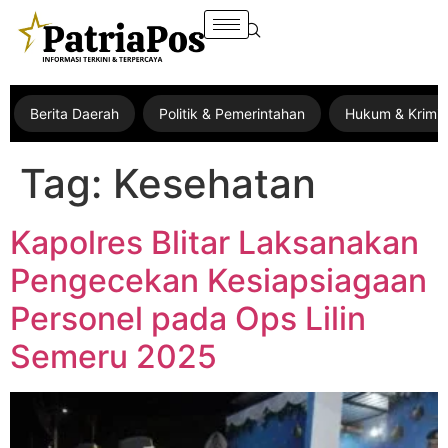
Berita Daerah
Politik & Pemerintahan
Hukum & Krimin
Tag:
Kesehatan
Kapolres Blitar Laksanakan
Pengecekan Kesiapsiagaan
Personel pada Ops Lilin
Semeru 2025