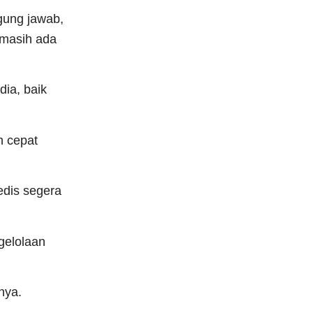
gung jawab,
 masih ada
dia, baik
n cepat
edis segera
gelolaan
nya.