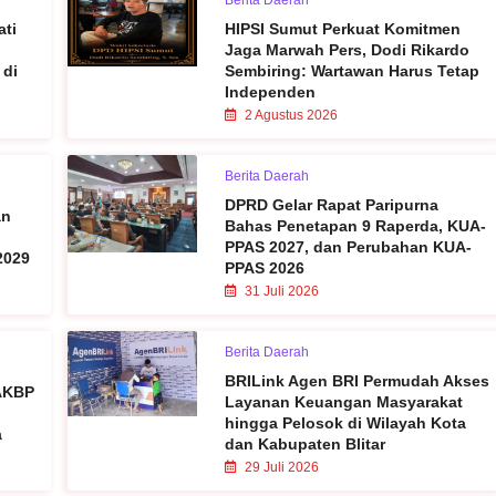
Berita Daerah
ati
HIPSI Sumut Perkuat Komitmen
Jaga Marwah Pers, Dodi Rikardo
 di
Sembiring: Wartawan Harus Tetap
Independen
2 Agustus 2026
Berita Daerah
DPRD Gelar Rapat Paripurna
an
Bahas Penetapan 9 Raperda, KUA-
PPAS 2027, dan Perubahan KUA-
2029
PPAS 2026
31 Juli 2026
Berita Daerah
BRILink Agen BRI Permudah Akses
 AKBP
Layanan Keuangan Masyarakat
hingga Pelosok di Wilayah Kota
a
dan Kabupaten Blitar
29 Juli 2026