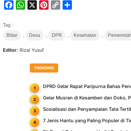
Facebook
WhatsApp
X
Pinterest
Copy
Share
Link
Tag :
Blitar
,
Desa
,
DPR
,
Kesehatan
,
Pemerinta
Editor:
Rizal Yusuf
TRENDING
DPRD Gelar Rapat Paripurna Bahas Pe
Gelar Musran di Kesamben dan Doko, PD
Sosialisasi dan Penyampaian Tata Ter
7 Jenis Hantu yang Paling Populer di T