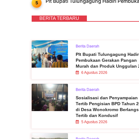
Plt Bupati Tulungagung Hadiri Pembu
BERITA TERBARU
Berita Daerah
Plt Bupati Tulungagung Hadir
Pembukaan Gerakan Pangan
Murah dan Produk Unggulan 
6 Agustus 2026
Berita Daerah
Sosialisasi dan Penyampaian
Tertib Pengisian BPD Tahun 
di Desa Wonokromo Berlang
Tertib dan Kondusif
5 Agustus 2026