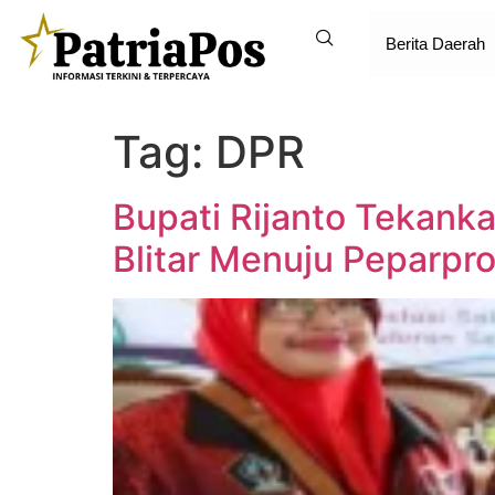
Berita Daerah
Tag:
DPR
Bupati Rijanto Tekank
Blitar Menuju Peparpr