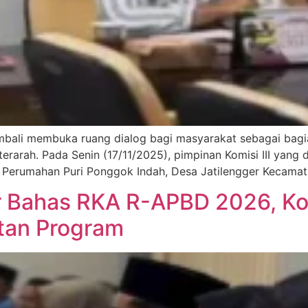
embali membuka ruang dialog bagi masyarakat sebagai bagi
terarah. Pada Senin (17/11/2025), pimpinan Komisi III yan
 Perumahan Puri Ponggok Indah, Desa Jatilengger Kecama
 Bahas RKA R-APBD 2026, Kom
atan Program