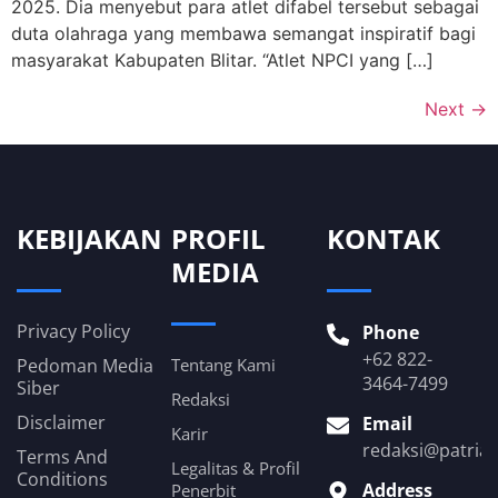
2025. Dia menyebut para atlet difabel tersebut sebagai
duta olahraga yang membawa semangat inspiratif bagi
masyarakat Kabupaten Blitar. “Atlet NPCI yang […]
Next
→
KEBIJAKAN
PROFIL
KONTAK
MEDIA
Privacy Policy
Phone
+62 822-
Pedoman Media
Tentang Kami
3464-7499
Siber
Redaksi
Disclaimer
Email
Karir
redaksi@patria
Terms And
Legalitas & Profil
Conditions
Address
Penerbit