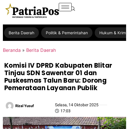
Berita Daerah
Politik & Pemerintahan
Hukum & Krimin
Beranda
»
Berita Daerah
Komisi IV DPRD Kabupaten Blitar
Tinjau SDN Sawentar 01 dan
Puskesmas Talun Baru: Dorong
Pemerataan Layanan Publik
Selasa, 14 Oktober 2025
Rizal Yusuf
17:03