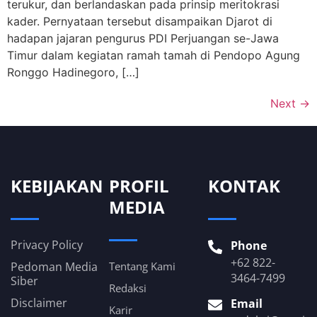
terukur, dan berlandaskan pada prinsip meritokrasi
kader. Pernyataan tersebut disampaikan Djarot di
hadapan jajaran pengurus PDI Perjuangan se-Jawa
Timur dalam kegiatan ramah tamah di Pendopo Agung
Ronggo Hadinegoro, […]
Next
→
KEBIJAKAN
PROFIL
KONTAK
MEDIA
Privacy Policy
Phone
+62 822-
Pedoman Media
Tentang Kami
3464-7499
Siber
Redaksi
Disclaimer
Email
Karir