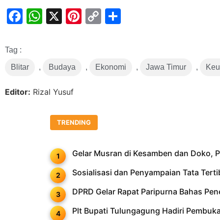
Facebook
WhatsApp
X
Pinterest
Copy
Share
Link
Tag :
Blitar
,
Budaya
,
Ekonomi
,
Jawa Timur
,
Keu
Editor:
Rizal Yusuf
TRENDING
Gelar Musran di Kesamben dan Doko, PD
Sosialisasi dan Penyampaian Tata Ter
DPRD Gelar Rapat Paripurna Bahas Pe
Plt Bupati Tulungagung Hadiri Pembu