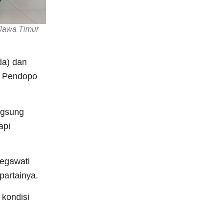
-Jawa Timur
da) dan
di Pendopo
ngsung
api
egawati
partainya.
 kondisi