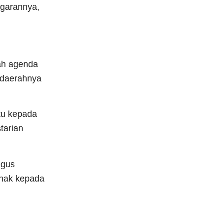
ggarannya,
ah agenda
 daerahnya
tu kepada
tarian
igus
ihak kepada