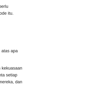
perlu
ode itu.
i atas apa
h kekuasaan
ta setiap
 mereka, dan