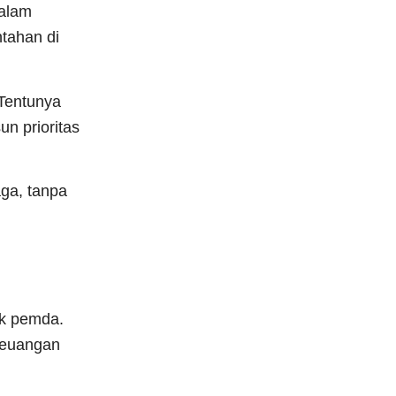
dalam
ntahan di
 Tentunya
n prioritas
aga, tanpa
ak pemda.
keuangan