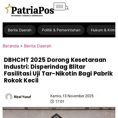
Berita Daerah
Politik & Pemerintahan
Hukum & Krimin
Beranda
»
Berita Daerah
DBHCHT 2025 Dorong Kesetaraan
Industri: Disperindag Blitar
Fasilitasi Uji Tar-Nikotin Bagi Pabrik
Rokok Kecil
Kamis, 13 November 2025
Rizal Yusuf
17:01