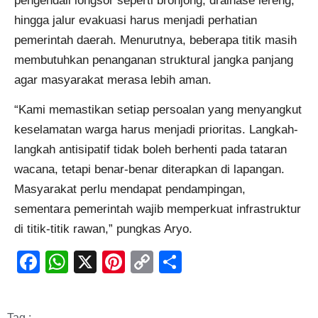
pengendali longsor seperti bronjong, drainase lereng,
hingga jalur evakuasi harus menjadi perhatian
pemerintah daerah. Menurutnya, beberapa titik masih
membutuhkan penanganan struktural jangka panjang
agar masyarakat merasa lebih aman.
“Kami memastikan setiap persoalan yang menyangkut
keselamatan warga harus menjadi prioritas. Langkah-
langkah antisipatif tidak boleh berhenti pada tataran
wacana, tetapi benar-benar diterapkan di lapangan.
Masyarakat perlu mendapat pendampingan,
sementara pemerintah wajib memperkuat infrastruktur
di titik-titik rawan,” pungkas Aryo.
Facebook
WhatsApp
X
Pinterest
Copy
Share
Link
Tag :