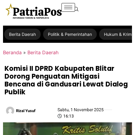
Berita Daerah
Politik & Pemerintahan
Hukum & Krimin
Beranda
»
Berita Daerah
Komisi II DPRD Kabupaten Blitar
Dorong Penguatan Mitigasi
Bencana di Gandusari Lewat Dialog
Publik
Sabtu, 1 November 2025
Rizal Yusuf
16:13