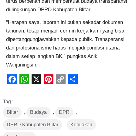
terus berbenah dan memperkuat budaya transparansi
di lingkungan DPRD Kabupaten Blitar.
“Harapan saya, laporan ini bukan sekadar dokumen
tahunan, tetapi menjadi cermin kerja kami yang bisa
dipertanggungjawabkan kepada publik. Transparansi
dan profesionalisme harus menjadi pondasi utama
dalam setiap langkah BK,” pungkas Anik
Wahjuningsih.
Facebook
WhatsApp
X
Pinterest
Copy
Share
Link
Tag :
Blitar
,
Budaya
,
DPR
,
DPRD Kabupaten Blitar
,
Kebijakan
,