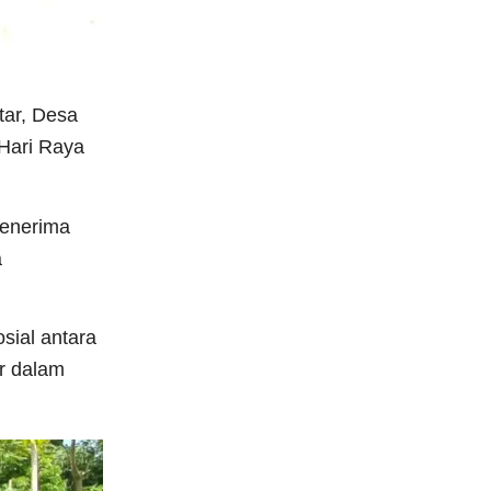
tar, Desa
Hari Raya
menerima
a
sial antara
ur dalam