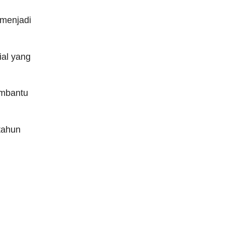
 menjadi
ial yang
embantu
tahun