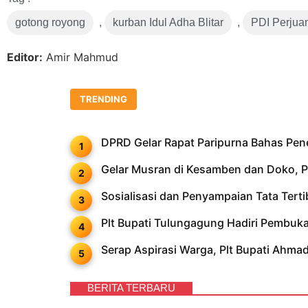
gotong royong
,
kurban Idul Adha Blitar
,
PDI Perjua
Editor:
Amir Mahmud
TRENDING
DPRD Gelar Rapat Paripurna Bahas Pe
Gelar Musran di Kesamben dan Doko, PD
Sosialisasi dan Penyampaian Tata Ter
Plt Bupati Tulungagung Hadiri Pembu
Serap Aspirasi Warga, Plt Bupati Ahm
BERITA TERBARU