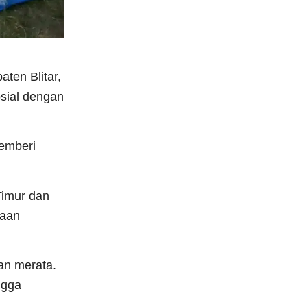
ten Blitar,
osial dengan
memberi
Timur dan
naan
an merata.
ngga