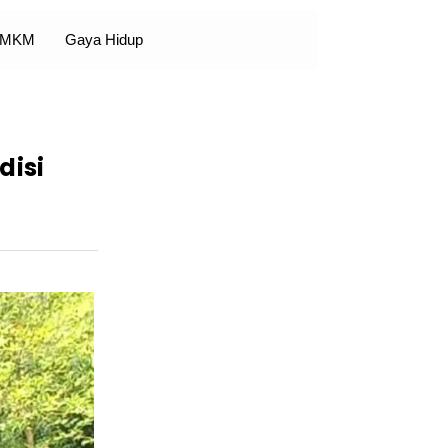
 UMKM
Gaya Hidup
disi