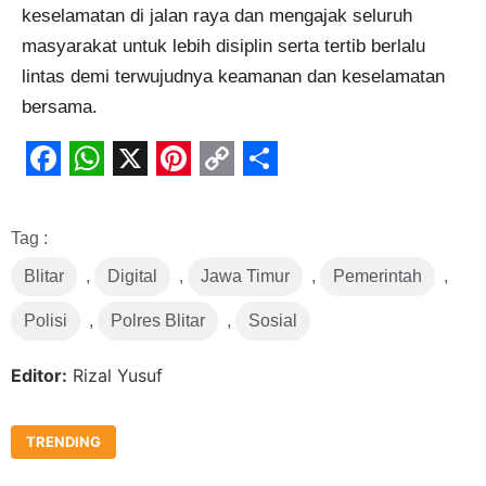
keselamatan di jalan raya dan mengajak seluruh
masyarakat untuk lebih disiplin serta tertib berlalu
lintas demi terwujudnya keamanan dan keselamatan
bersama.
Facebook
WhatsApp
X
Pinterest
Copy
Share
Link
Tag :
Blitar
,
Digital
,
Jawa Timur
,
Pemerintah
,
Polisi
,
Polres Blitar
,
Sosial
Editor:
Rizal Yusuf
TRENDING