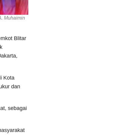
A. Muhaimin
mkot Blitar
k
Jakarta,
i Kota
ukur dan
at, sebagai
masyarakat