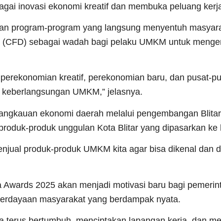
gai inovasi ekonomi kreatif dan membuka peluang kerja
kan program-program yang langsung menyentuh masyara
ay (CFD) sebagai wadah bagi pelaku UMKM untuk meng
perekonomian kreatif, perekonomian baru, dan pusat-pus
 keberlangsungan UMKM,” jelasnya.
 jangkauan ekonomi daerah melalui pengembangan Blitar
roduk-produk unggulan Kota Blitar yang dipasarkan ke 
menjual produk-produk UMKM kita agar bisa dikenal dan di
Awards 2025 akan menjadi motivasi baru bagi pemerin
berdayaan masyarakat yang berdampak nyata.
ta terus bertumbuh, menciptakan lapangan kerja, dan m