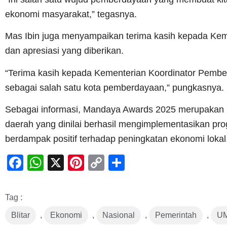
ekonomi masyarakat,” tegasnya.
Mas Ibin juga menyampaikan terima kasih kepada Ke
dan apresiasi yang diberikan.
“Terima kasih kepada Kementerian Koordinator Pembe
sebagai salah satu kota pemberdayaan,” pungkasnya.
Sebagai informasi, Mandaya Awards 2025 merupakan 
daerah yang dinilai berhasil mengimplementasikan pr
berdampak positif terhadap peningkatan ekonomi lokal
Facebook
WhatsApp
X
Pinterest
Copy
Share
Link
Tag :
Blitar
,
Ekonomi
,
Nasional
,
Pemerintah
,
U