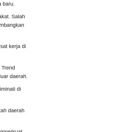
 baru.
kat. Salah
embangkan
at kerja di
 Trend
luar daerah.
minati di
tah daerah
emperkuat