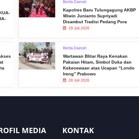
Berita Daerah
Kapolres Baru Tulungagung AKBP
 KUA-
Wiwin Junianto Supriyadi
UA-
Disambut Tradisi Pedang Pora
29 Juli 2026
Berita Daerah
Akses
Wartawan Blitar Raya Kenakan
at
Pakaian Hitam, Simbol Duka dan
ta
Kekecewaan atas Ucapan “Londo
Ireng” Prabowo
28 Juli 2026
ROFIL MEDIA
KONTAK