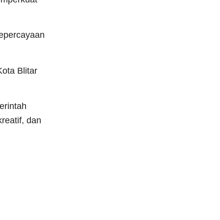
kepercayaan
ta Blitar
erintah
eatif, dan