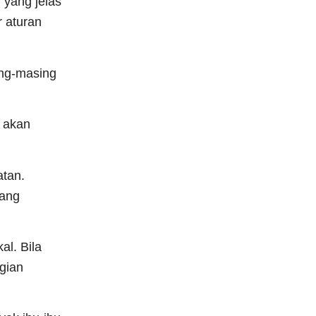
 yang jelas
 aturan
ing-masing
i akan
atan.
yang
al. Bila
gian