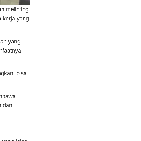
n melinting
a kerja yang
tah yang
anfaatnya
ngkan, bisa
membawa
n dan