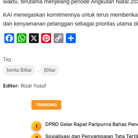
waktu, terutama menjelang periode Angkutan Natal 202
KAI menegaskan komitmennya untuk terus memberikan
dan kenyamanan pelanggan sebagai prioritas utama di 
Facebook
WhatsApp
X
Pinterest
Copy
Share
Link
Tag :
berita Blitar
,
Blitar
Editor:
Rizal Yusuf
TRENDING
DPRD Gelar Rapat Paripurna Bahas Pe
Sosialisasi dan Penyampaian Tata Ter