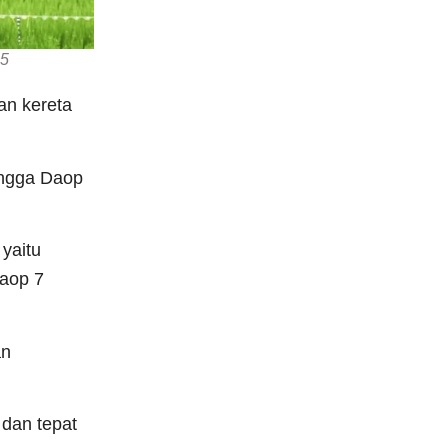
25
an kereta
hingga Daop
yaitu
Daop 7
an
 dan tepat