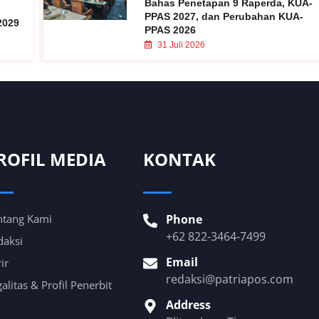
Bahas Penetapan 9 Raperda, KUA-
PPAS 2027, dan Perubahan KUA-
2029
PPAS 2026
31 Juli 2026
ROFIL MEDIA
KONTAK
ntang Kami
Phone
+62 822-3464-7499
daksi
Email
ir
redaksi@patriapos.com
alitas & Profil Penerbit
Address