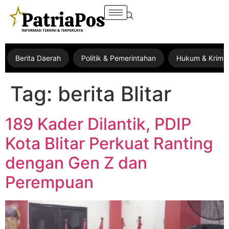
Berita Daerah
Politik & Pemerintahan
Hukum & Krimin
Tag:
berita Blitar
189 Kader Dilantik, PDIP
Kota Blitar Perkuat Ranting
dengan Gen Z dan
Perempuan