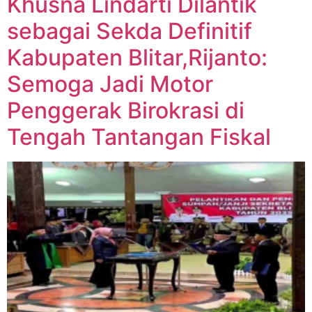
Khusna Lindarti Dilantik
sebagai Sekda Definitif
Kabupaten Blitar,Rijanto:
Semoga Jadi Motor
Penggerak Birokrasi di
Tengah Tantangan Fiskal