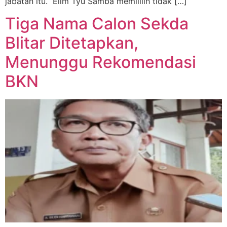
jabatan itu. ​ Elim Tyu Samba memililih tidak […]
Tiga Nama Calon Sekda
Blitar Ditetapkan,
Menunggu Rekomendasi
BKN