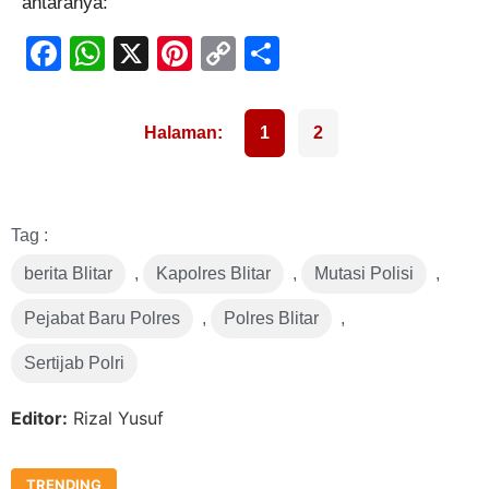
antaranya:
Facebook
WhatsApp
X
Pinterest
Copy
Share
Link
1
2
Tag :
berita Blitar
,
Kapolres Blitar
,
Mutasi Polisi
,
Pejabat Baru Polres
,
Polres Blitar
,
Sertijab Polri
Editor:
Rizal Yusuf
TRENDING