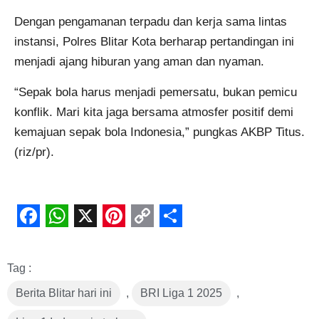
Dengan pengamanan terpadu dan kerja sama lintas
instansi, Polres Blitar Kota berharap pertandingan ini
menjadi ajang hiburan yang aman dan nyaman.
“Sepak bola harus menjadi pemersatu, bukan pemicu
konflik. Mari kita jaga bersama atmosfer positif demi
kemajuan sepak bola Indonesia,” pungkas AKBP Titus.
(riz/pr).
Facebook
WhatsApp
X
Pinterest
Copy
Share
Link
Tag :
Berita Blitar hari ini
,
BRI Liga 1 2025
,