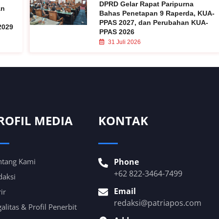
DPRD Gelar Rapat Paripurna
an
Bahas Penetapan 9 Raperda, KUA-
PPAS 2027, dan Perubahan KUA-
2029
PPAS 2026
31 Juli 2026
ROFIL MEDIA
KONTAK
ntang Kami
Phone
+62 822-3464-7499
daksi
Email
ir
redaksi@patriapos.com
alitas & Profil Penerbit