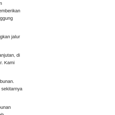
n
memberikan
nggung
gkan jalur
njutan, di
r. Kami
ebunan.
 sekitarnya
bunan
ah,