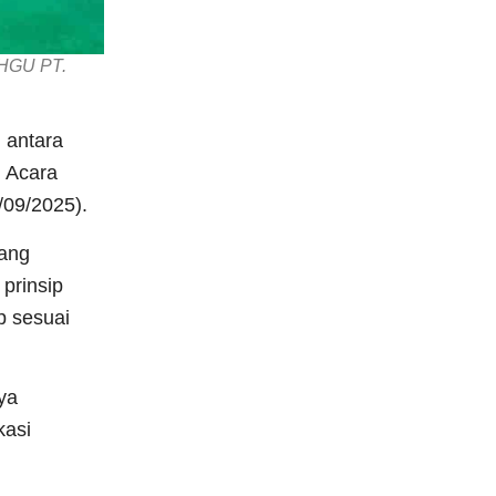
 HGU PT.
 antara
 Acara
/09/2025).
yang
prinsip
p sesuai
ya
kasi