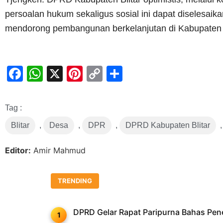
persoalan hukum sekaligus sosial ini dapat diselesa
mendorong pembangunan berkelanjutan di Kabupaten B
Facebook
WhatsApp
X
Pinterest
Copy
Share
Link
Tag :
Blitar
,
Desa
,
DPR
,
DPRD Kabupaten Blitar
Editor:
Amir Mahmud
TRENDING
DPRD Gelar Rapat Paripurna Bahas Pe