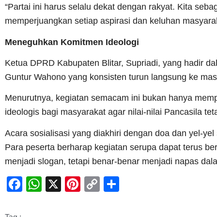
“Partai ini harus selalu dekat dengan rakyat. Kita seb
memperjuangkan setiap aspirasi dan keluhan masyarak
Meneguhkan Komitmen Ideologi
Ketua DPRD Kabupaten Blitar, Supriadi, yang hadir da
Guntur Wahono yang konsisten turun langsung ke mas
Menurutnya, kegiatan semacam ini bukan hanya memper
ideologis bagi masyarakat agar nilai-nilai Pancasila t
Acara sosialisasi yang diakhiri dengan doa dan yel-ye
Para peserta berharap kegiatan serupa dapat terus berl
menjadi slogan, tetapi benar-benar menjadi napas dal
Facebook
WhatsApp
X
Pinterest
Copy
Share
Link