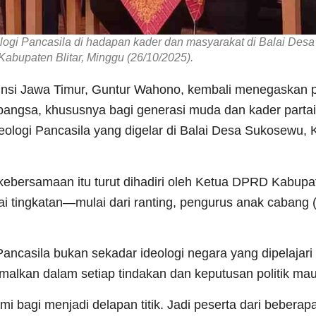
ogi Pancasila di hadapan kader dan masyarakat di Balai Des
abupaten Blitar, Minggu (26/10/2025).
nsi Jawa Timur, Guntur Wahono, kembali menegaskan 
bangsa, khususnya bagi generasi muda dan kader partai
deologi Pancasila yang digelar di Balai Desa Sukosewu,
bersamaan itu turut dihadiri oleh Ketua DPRD Kabupate
gai tingkatan—mulai dari ranting, pengurus anak cabang
casila bukan sekadar ideologi negara yang dipelajari 
alkan dalam setiap tindakan dan keputusan politik mau
mi bagi menjadi delapan titik. Jadi peserta dari beberap