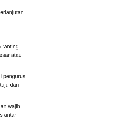
erlanjutan
 ranting
esar atau
i pengurus
uju dari
dan wajib
s antar