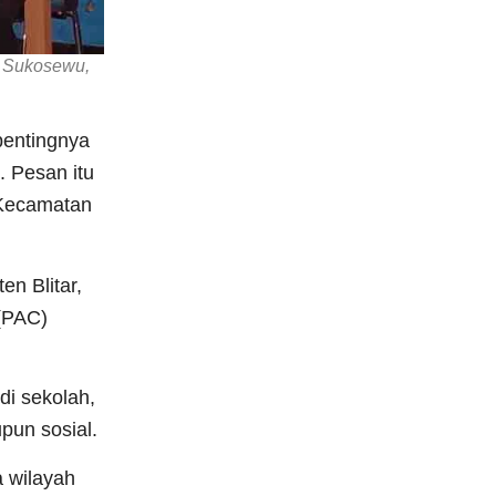
a Sukosewu,
pentingnya
. Pesan itu
 Kecamatan
n Blitar,
 (PAC)
di sekolah,
pun sosial.
a wilayah