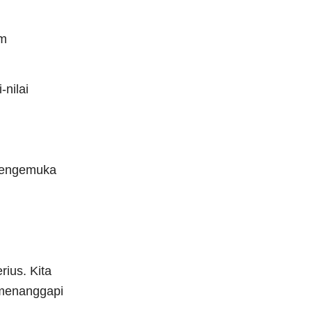
am
-nilai
 mengemuka
ius. Kita
 menanggapi