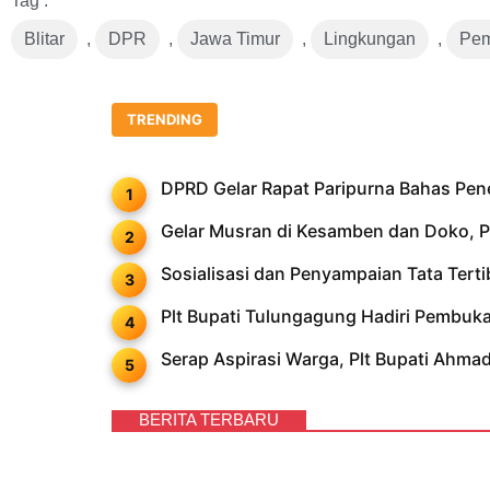
Tag :
Blitar
,
DPR
,
Jawa Timur
,
Lingkungan
,
Pem
TRENDING
DPRD Gelar Rapat Paripurna Bahas Pe
Gelar Musran di Kesamben dan Doko, PD
Sosialisasi dan Penyampaian Tata Ter
Plt Bupati Tulungagung Hadiri Pembu
Serap Aspirasi Warga, Plt Bupati Ahm
BERITA TERBARU