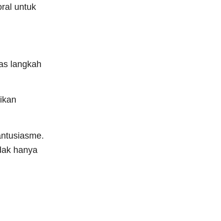
oral untuk
tas langkah
ikan
antusiasme.
idak hanya