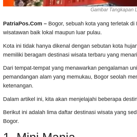
Gambar Tangkapan L
PatriaPos.Com –
Bogor, sebuah kota yang terletak di
wisatawan baik lokal maupun luar pulau.
Kota ini tidak hanya dikenal dengan sebutan kota hu
memiliki beragam destinasi wisata terbaru yang menari
Dari tempat-tempat yang menawarkan pengalaman uni
pemandangan alam yang memukau, Bogor seolah menja
ketenangan.
Dalam artikel ini, kita akan menjelajahi beberapa desti
Berikut ini adalah lima daftar destinasi wisata yang s
Bogor.