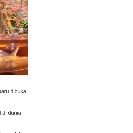
baru dibuka
 di dunia