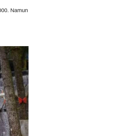
.000. Namun