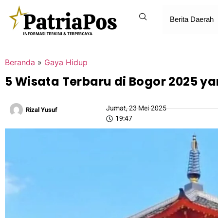
Berita Daerah
Beranda
»
Gaya Hidup
5 Wisata Terbaru di Bogor 2025 yan
Jumat, 23 Mei 2025
Rizal Yusuf
19:47