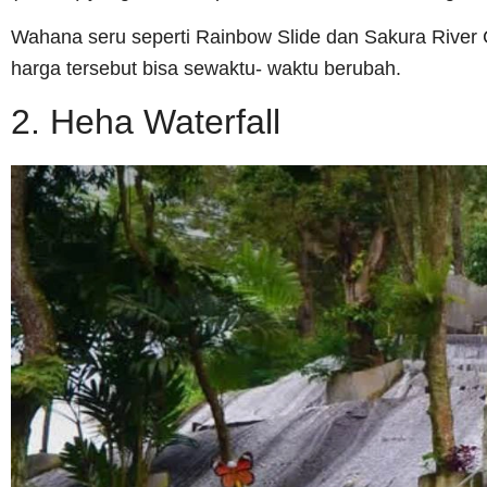
Wahana seru seperti Rainbow Slide dan Sakura River 
harga tersebut bisa sewaktu- waktu berubah.
2. Heha Waterfall