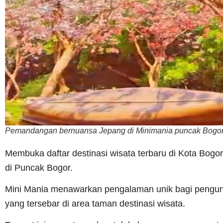
Pemandangan bernuansa Jepang di Minimania puncak Bogo
Membuka daftar destinasi wisata terbaru di Kota Bogo
di Puncak Bogor.
Mini Mania menawarkan pengalaman unik bagi pengunju
yang tersebar di area taman destinasi wisata.