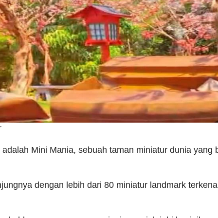
r
r adalah Mini Mania, sebuah taman miniatur dunia yang 
ngnya dengan lebih dari 80 miniatur landmark terkenal