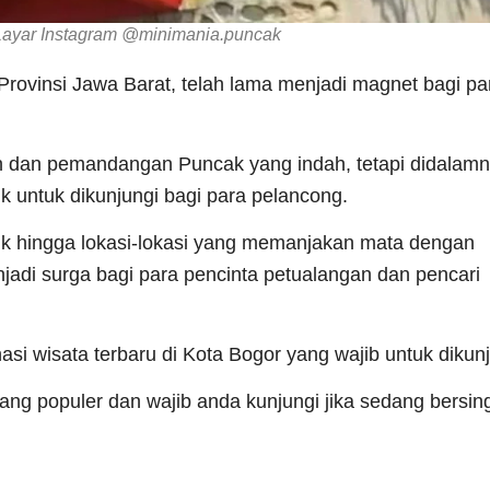
ayar Instagram @minimania.puncak
 Provinsi Jawa Barat, telah lama menjadi magnet bagi pa
jan dan pemandangan Puncak yang indah, tetapi didalamn
k untuk dikunjungi bagi para pelancong.
k hingga lokasi-lokasi yang memanjakan mata dengan
di surga bagi para pencinta petualangan dan pencari
nasi wisata terbaru di Kota Bogor yang wajib untuk dikunj
edang populer dan wajib anda kunjungi jika sedang bersin