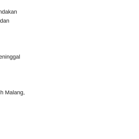
andakan
 dan
eninggal
ch Malang,