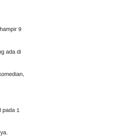
 hampir 9
g ada di
komedian,
l pada 1
ya.