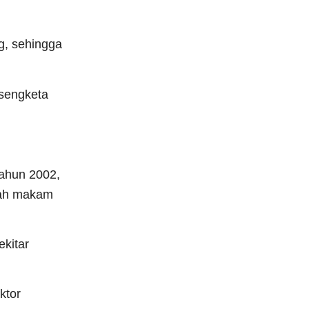
g, sehingga
sengketa
tahun 2002,
lah makam
kitar
ktor