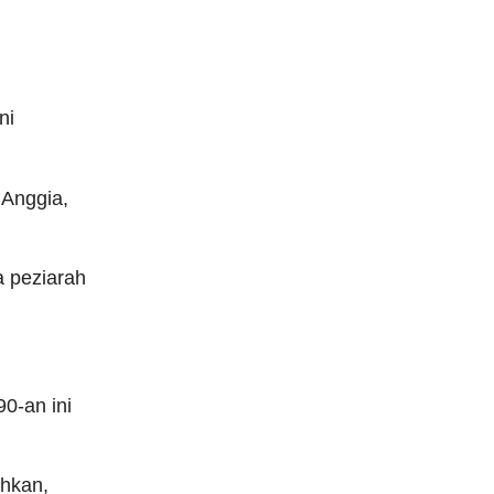
ni
 Anggia,
a peziarah
0-an ini
ahkan,