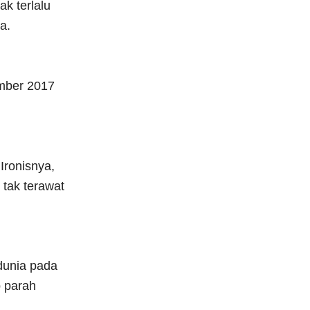
k terlalu
a.
ember 2017
Ironisnya,
tak terawat
dunia pada
 parah