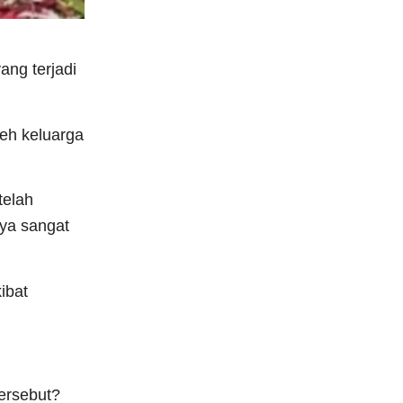
ang terjadi
leh keluarga
telah
nya sangat
ibat
tersebut?