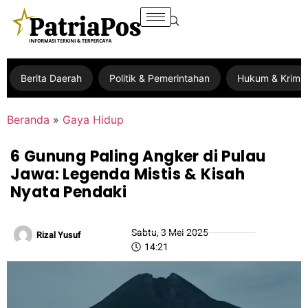
Berita Daerah
Politik & Pemerintahan
Hukum & Krimin
Beranda
»
Gaya Hidup
6 Gunung Paling Angker di Pulau
Jawa: Legenda Mistis & Kisah
Nyata Pendaki
Sabtu, 3 Mei 2025
Rizal Yusuf
14:21