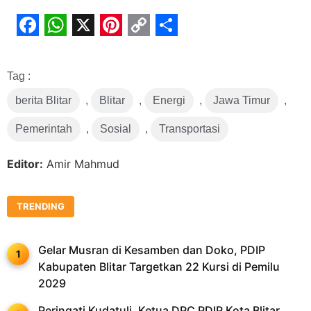
Facebook
WhatsApp
X
Pinterest
Copy
Share
Link
Tag :
berita Blitar
,
Blitar
,
Energi
,
Jawa Timur
,
Pemerintah
,
Sosial
,
Transportasi
Editor:
Amir Mahmud
TRENDING
Gelar Musran di Kesamben dan Doko, PDIP
Kabupaten Blitar Targetkan 22 Kursi di Pemilu
2029
Peringati Kudatuli, Ketua DPC PDIP Kota Blitar