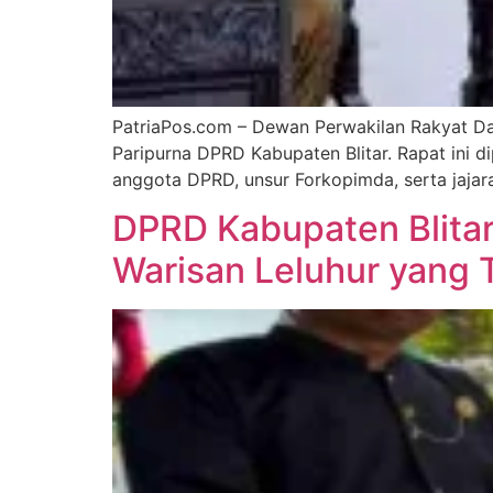
PatriaPos.com – Dewan Perwakilan Rakyat Dae
Paripurna DPRD Kabupaten Blitar. Rapat ini dip
anggota DPRD, unsur Forkopimda, serta jaja
DPRD Kabupaten Blitar
Warisan Leluhur yang T