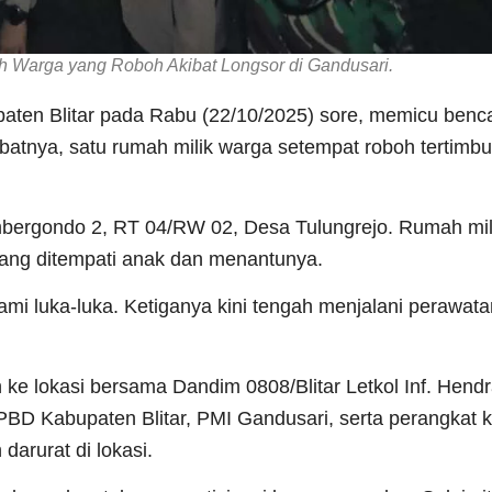
ah Warga yang Roboh Akibat Longsor di Gandusari.
aten Blitar pada Rabu (22/10/2025) sore, memicu benc
batnya, satu rumah milik warga setempat roboh tertimbu
umbergondo 2, RT 04/RW 02, Desa Tulungrejo. Rumah mil
yang ditempati anak dan menantunya.
mi luka-luka. Ketiganya kini tengah menjalani perawatan
n ke lokasi bersama Dandim 0808/Blitar Letkol Inf. Hen
PBD Kabupaten Blitar, PMI Gandusari, serta perangkat
arurat di lokasi.