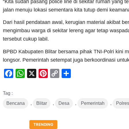
“Kita sudah pasang police line di sekitar rumah yang t
jalan menuju lokasi sementara kita tutup demi keamanan
Dari hasil pendataan awal, kerugian material akibat b
mengimbau warga di sekitar lereng agar tetap waspada
tersebut cukup labil.
BPBD Kabupaten Blitar bersama pihak TNI-Polri kini 
longsor. Pemerintah setempat juga berkoordinasi untu
Facebook
WhatsApp
X
Pinterest
Copy
Share
Link
Tag :
Bencana
,
Blitar
,
Desa
,
Pemerintah
,
Polres
TRENDING