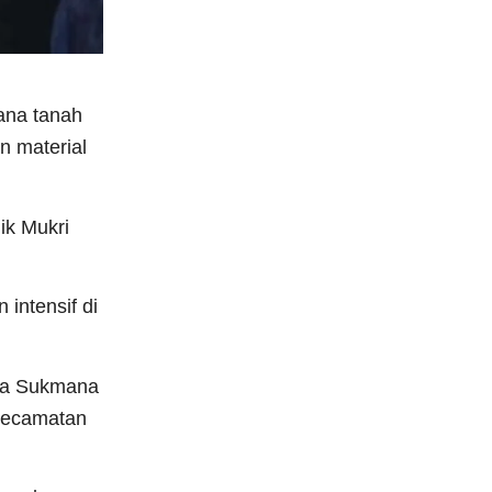
ana tanah
n material
ik Mukri
 intensif di
dra Sukmana
 kecamatan