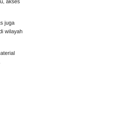
tu, akses
s juga
di wilayah
terial
.