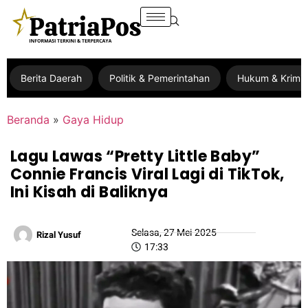
Berita Daerah
Politik & Pemerintahan
Hukum & Krimin
Beranda
»
Gaya Hidup
Lagu Lawas “Pretty Little Baby”
Connie Francis Viral Lagi di TikTok,
Ini Kisah di Baliknya
Selasa, 27 Mei 2025
Rizal Yusuf
17:33