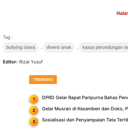
Link
Tag :
bullying siswa
,
diversi anak
,
kasus perundungan s
Editor:
Rizal Yusuf
TRENDING
DPRD Gelar Rapat Paripurna Bahas Pe
Gelar Musran di Kesamben dan Doko, PD
Sosialisasi dan Penyampaian Tata Ter