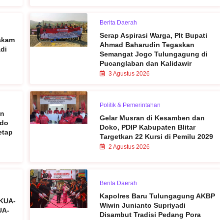
Berita Daerah
Serap Aspirasi Warga, Plt Bupati
Makam
Ahmad Baharudin Tegaskan
di
Semangat Jogo Tulungagung di
Pucanglaban dan Kalidawir
3 Agustus 2026
Politik & Pemerintahan
en
Gelar Musran di Kesamben dan
rdo
Doko, PDIP Kabupaten Blitar
etap
Targetkan 22 Kursi di Pemilu 2029
2 Agustus 2026
Berita Daerah
Kapolres Baru Tulungagung AKBP
 KUA-
Wiwin Junianto Supriyadi
UA-
Disambut Tradisi Pedang Pora