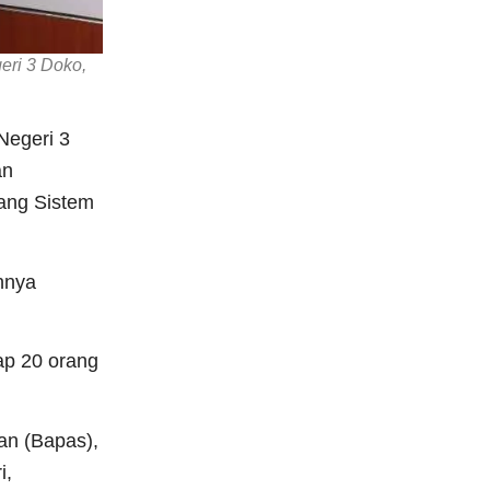
eri 3 Doko,
Negeri 3
an
ang Sistem
nnya
ap 20 orang
an (Bapas),
i,