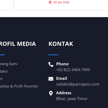
29 Juli 2026
ROFIL MEDIA
KONTAK
ntang Kami
Phone
+62 822-3464-7499
daksi
Email
ir
redaksi@patriapos.com
alitas & Profil Penerbit
Address
Blitar, Jawa Timur