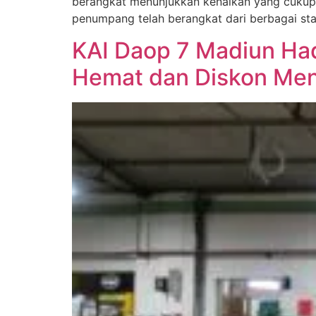
berangkat menunjukkan kenaikan yang cukup s
penumpang telah berangkat dari berbagai sta
KAI Daop 7 Madiun Had
Hemat dan Diskon Me