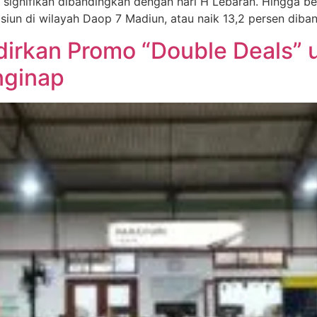
ignifikan dibandingkan dengan hari H Lebaran. Hingga beri
siun di wilayah Daop 7 Madiun, atau naik 13,2 persen diba
irkan Promo “Double Deals” u
nginap