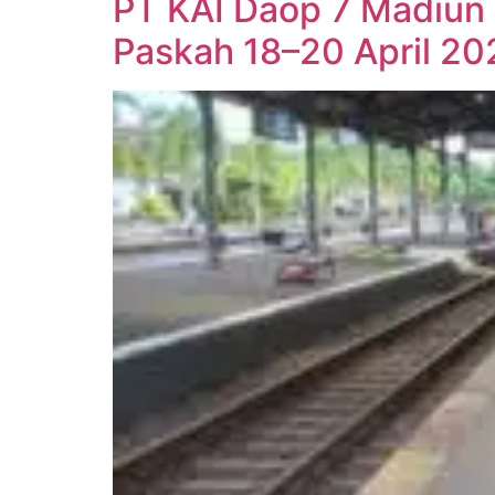
PT KAI Daop 7 Madiun 
Paskah 18–20 April 20