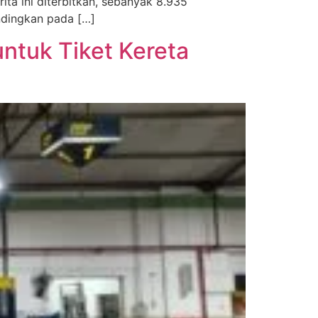
ta ini diterbitkan, sebanyak 8.935
ndingkan pada […]
ntuk Tiket Kereta