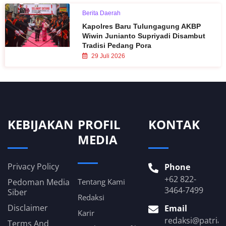
Berita Daerah
Kapolres Baru Tulungagung AKBP
Wiwin Junianto Supriyadi Disambut
Tradisi Pedang Pora
29 Juli 2026
KEBIJAKAN
PROFIL
KONTAK
MEDIA
Privacy Policy
Phone
+62 822-
Pedoman Media
Tentang Kami
3464-7499
Siber
Redaksi
Disclaimer
Email
Karir
redaksi@patria
Terms And