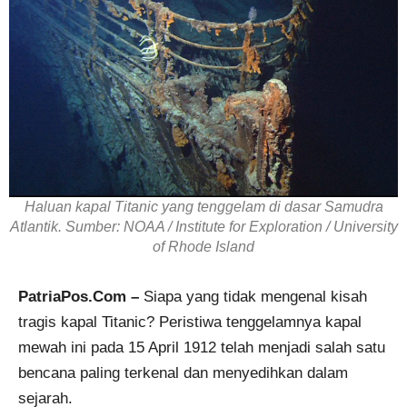
Haluan kapal Titanic yang tenggelam di dasar Samudra
Atlantik. Sumber: NOAA / Institute for Exploration / University
of Rhode Island
PatriaPos.Com –
Siapa yang tidak mengenal kisah
tragis kapal Titanic? Peristiwa tenggelamnya kapal
mewah ini pada 15 April 1912 telah menjadi salah satu
bencana paling terkenal dan menyedihkan dalam
sejarah.