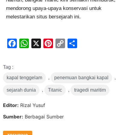
mendorong upaya-upaya konservasi untuk
melestarikan situs bersejarah ini.
Facebook
WhatsApp
X
Pinterest
Copy
Share
Link
Tag :
kapal tenggelam
,
penemuan bangkai kapal
,
sejarah dunia
,
Titanic
,
tragedi maritim
Editor:
Rizal Yusuf
Sumber:
Berbagai Sumber