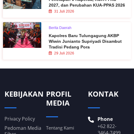
2027, dan Perubahan KUA-PPAS 2026
31 Juli 2026
Berita Daerah
Kapolres Baru Tulungagung AKBP
Wiwin Junianto Supriyadi Disambut
Tradisi Pedang Pora
29 Juli 2026
KEBIJAKAN
PROFIL
KONTAK
MEDIA
Privacy Policy
Phone
+62 822-
Pedoman Media
Tentang Kami
3464-7499
Siber