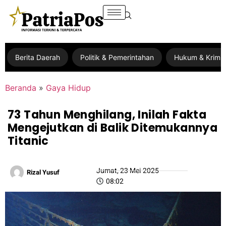
Berita Daerah
Politik & Pemerintahan
Hukum & Krimin
Beranda
»
Gaya Hidup
73 Tahun Menghilang, Inilah Fakta
Mengejutkan di Balik Ditemukannya
Titanic
Jumat, 23 Mei 2025
Rizal Yusuf
08:02