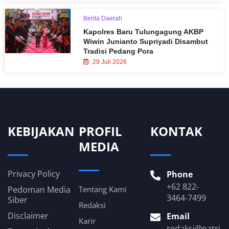
Berita Daerah
Kapolres Baru Tulungagung AKBP
Wiwin Junianto Supriyadi Disambut
Tradisi Pedang Pora
29 Juli 2026
KEBIJAKAN
PROFIL
KONTAK
MEDIA
Privacy Policy
Phone
+62 822-
Pedoman Media
Tentang Kami
3464-7499
Siber
Redaksi
Disclaimer
Email
Karir
redaksi@patria