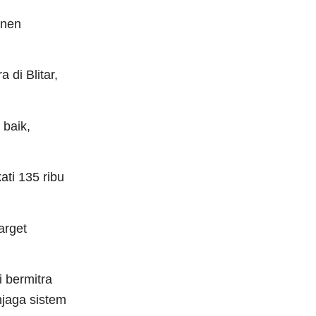
anen
 di Blitar,
baik,
ati 135 ribu
arget
i bermitra
jaga sistem