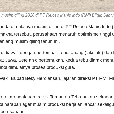
usim giling 2026 di PT Rejoso Manis Indo (RMI) Blitar, Sabtu 
nda dimulainya musim giling di PT Rejoso Manis Indo (R
t makna tersebut, perusahaan menaruh optimisme tinggi 
njang musim giling tahun ini.
 itu diawali dengan pertemuan tebu lanang (laki-laki) da
t Jawa. Setelah dipertemukan, kedua tebu diarak menu
bol dimulainya proses produksi gula.
, Wakil Bupati Beky Herdiansah, jajaran direksi PT RMI-Mi
ntoro, mengatakan tradisi Temanten Tebu bukan sekadar
ol harapan agar musim produksi berjalan lancar sekalig
 perusahaan.