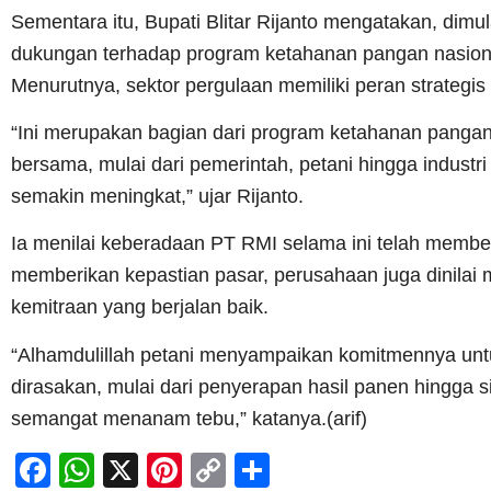
Sementara itu, Bupati Blitar Rijanto mengatakan, di
dukungan terhadap program ketahanan pangan nasional 
Menurutnya, sektor pergulaan memiliki peran strateg
“Ini merupakan bagian dari program ketahanan pangan
bersama, mulai dari pemerintah, petani hingga industr
semakin meningkat,” ujar Rijanto.
Ia menilai keberadaan PT RMI selama ini telah memberi
memberikan kepastian pasar, perusahaan juga dinilai
kemitraan yang berjalan baik.
“Alhamdulillah petani menyampaikan komitmennya untu
dirasakan, mulai dari penyerapan hasil panen hingga 
semangat menanam tebu,” katanya.(arif)
Facebook
WhatsApp
X
Pinterest
Copy
Share