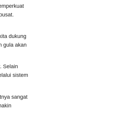
memperkuat
pusat.
kita dukung
n gula akan
. Selain
lalui sistem
tnya sangat
makin