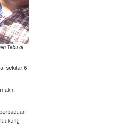
ten Tebu di
i sekitar 6
emakin
 perpaduan
endukung