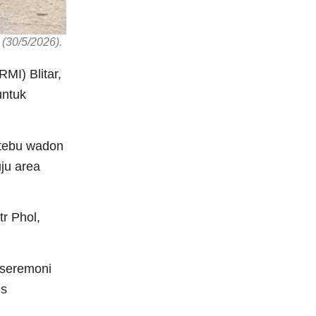
(30/5/2026).
MI) Blitar,
untuk
n tebu wadon
ju area
tr Phol,
 seremoni
us