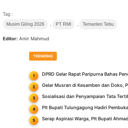
Link
Tag :
Musim Giling 2026
,
PT RMI
,
Temanten Tebu
Editor:
Amir Mahmud
TRENDING
DPRD Gelar Rapat Paripurna Bahas Pe
Gelar Musran di Kesamben dan Doko, PD
Sosialisasi dan Penyampaian Tata Ter
Plt Bupati Tulungagung Hadiri Pembu
Serap Aspirasi Warga, Plt Bupati Ahm