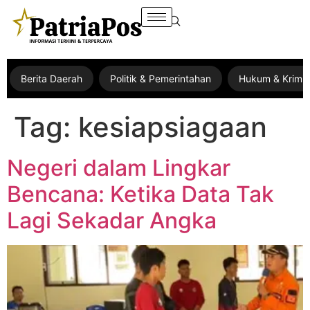
Berita Daerah
Politik & Pemerintahan
Hukum & Krimin
Tag:
kesiapsiagaan
Negeri dalam Lingkar
Bencana: Ketika Data Tak
Lagi Sekadar Angka