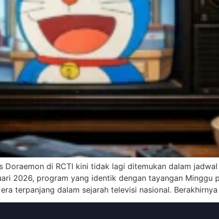
 Doraemon di RCTI kini tidak lagi ditemukan dalam jadwal
uari 2026, program yang identik dengan tayangan Minggu pa
 era terpanjang dalam sejarah televisi nasional. Berakhirny