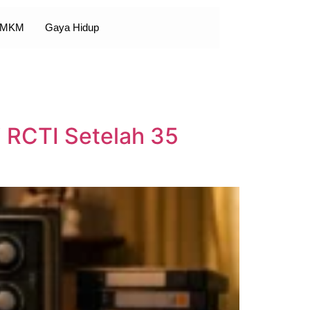
 UMKM
Gaya Hidup
i RCTI Setelah 35